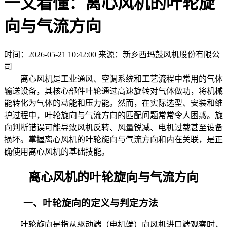
一文看懂：离心风机的叶轮旋
向与气流方向
时间：2026-05-21 10:42:00
来源：新乡西玛鼓风机股份有限公
司
离心风机是工业通风、空调系统和工艺流程中常用的气体
输送设备，其核心部件叶轮通过高速旋转对气体做功，将机械
能转化为气体的动能和压力能。然而，在实际选型、安装和维
护过程中，叶轮旋向与气流方向的匹配问题常常令人困惑。旋
向判断错误可能导致风机反转、风量锐减、电机过载甚至设备
损坏。掌握离心风机的叶轮旋向与气流方向和内在关联，是正
确使用离心风机的基础技能。
离心风机的叶轮旋向与气流方向
一、叶轮旋向的定义与判定方法
叶轮旋向是指从驱动端（电机端）向风机进口端观察时，