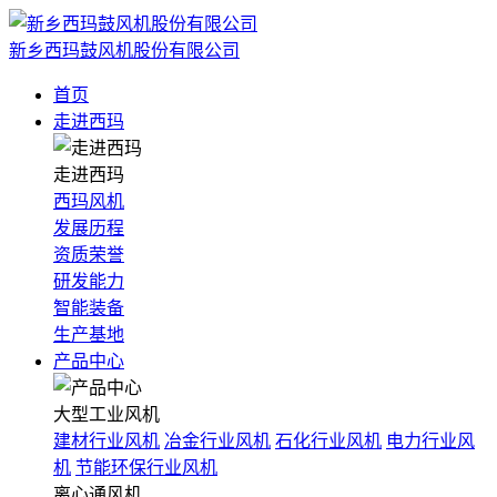
新乡西玛鼓风机股份有限公司
首页
走进西玛
走进西玛
西玛风机
发展历程
资质荣誉
研发能力
智能装备
生产基地
产品中心
大型工业风机
建材行业风机
冶金行业风机
石化行业风机
电力行业风
机
节能环保行业风机
离心通风机