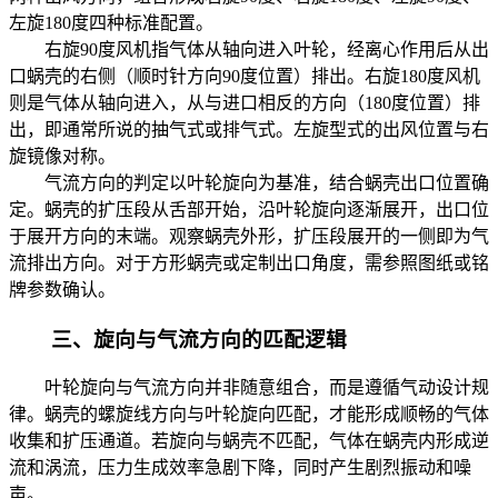
左旋180度四种标准配置。
右旋90度风机指气体从轴向进入叶轮，经离心作用后从出
口蜗壳的右侧（顺时针方向90度位置）排出。右旋180度风机
则是气体从轴向进入，从与进口相反的方向（180度位置）排
出，即通常所说的抽气式或排气式。左旋型式的出风位置与右
旋镜像对称。
气流方向的判定以叶轮旋向为基准，结合蜗壳出口位置确
定。蜗壳的扩压段从舌部开始，沿叶轮旋向逐渐展开，出口位
于展开方向的末端。观察蜗壳外形，扩压段展开的一侧即为气
流排出方向。对于方形蜗壳或定制出口角度，需参照图纸或铭
牌参数确认。
三、旋向与气流方向的匹配逻辑
叶轮旋向与气流方向并非随意组合，而是遵循气动设计规
律。蜗壳的螺旋线方向与叶轮旋向匹配，才能形成顺畅的气体
收集和扩压通道。若旋向与蜗壳不匹配，气体在蜗壳内形成逆
流和涡流，压力生成效率急剧下降，同时产生剧烈振动和噪
声。