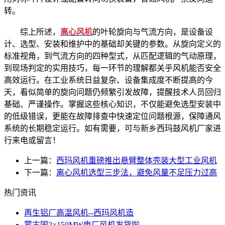
转。
综上所述，
离心风机
的叶轮旋向与气流方向，是设备设
计、选型、安装和维护中的基础却关键的参数。从旋向定义的
标准视角，到气流方向的四种型式，从匹配逻辑的气动原理，
到现场判定的实用技巧，每一环节的理解都关乎风机能否安全
高效运行。在工业系统日益复杂、设备集成度不断提高的今
天，看似简单的旋向问题仍频繁引发故障，提醒技术人员回归
基础、严谨操作。掌握这些核心知识，不仅能避免选型安装中
的低级错误，更能在故障排查中快速定位问题根源，保障通风
系统的长期稳定运行。如有需要，可与新乡西玛鼓风机厂家进
行来电或留言！
上一篇：
西玛风机重磅推出悬臂整体壳装大型工业风机
下一篇：
离心风机选型三步法，避免风量不足压力过高
热门资讯
再生铝厂高温风机--西玛风机造
蒙古国2×150MW电厂风机发货啦