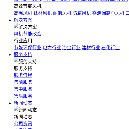
高效节能风机
高温风机
钛材风机
耐磨风机
防腐风机
零泄漏离心风机
解决方案
风机节能改造
行业应用
节能环保行业
电力行业
冶金行业
建材行业
石化行业
服务支持
服务支持
服务流程
售前服务
售中服务
售后服务
新闻动态
新闻动态
公司资讯