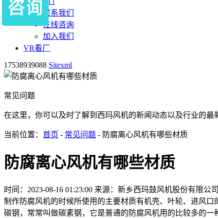
联系我们
联系我们
在线咨询
加入我们
VR看厂
17538939088
Sitexml
常见问题
在这里，你可以及时了解到西玛风机的新闻动态以及行业的最
当前位置：
首页
-
常见问题
- 防腐离心风机有哪些材质
防腐离心风机有哪些材质
时间：2023-08-16 01:23:00
来源：新乡西玛鼓风机股份有限公
制作防腐风机的时候所使用的主要材质有机壳、叶轮、进风口
碳钢，常常叫做碳素钢，它是普通的防腐风机用的比较多的一种