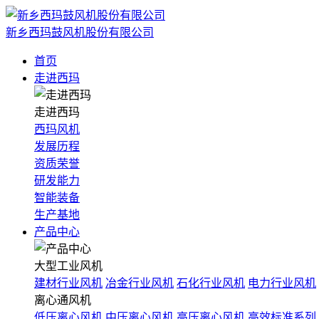
新乡西玛鼓风机股份有限公司
首页
走进西玛
走进西玛
西玛风机
发展历程
资质荣誉
研发能力
智能装备
生产基地
产品中心
大型工业风机
建材行业风机
冶金行业风机
石化行业风机
电力行业风机
离心通风机
低压离心风机
中压离心风机
高压离心风机
高效标准系列