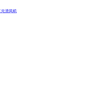
三元流风机