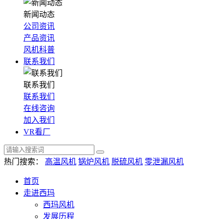
新闻动态
公司资讯
产品资讯
风机科普
联系我们
联系我们
联系我们
在线咨询
加入我们
VR看厂
热门搜索：
高温风机
锅炉风机
脱硫风机
零泄漏风机
首页
走进西玛
西玛风机
发展历程