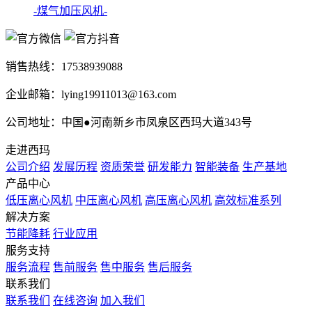
-煤气加压风机-
销售热线：
17538939088
企业邮箱：lying19911013@163.com
公司地址：中国●河南新乡市凤泉区西玛大道343号
走进西玛
公司介绍
发展历程
资质荣誉
研发能力
智能装备
生产基地
产品中心
低压离心风机
中压离心风机
高压离心风机
高效标准系列
解决方案
节能降耗
行业应用
服务支持
服务流程
售前服务
售中服务
售后服务
联系我们
联系我们
在线咨询
加入我们