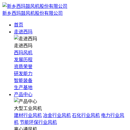
新乡西玛鼓风机股份有限公司
首页
走进西玛
走进西玛
西玛风机
发展历程
资质荣誉
研发能力
智能装备
生产基地
产品中心
大型工业风机
建材行业风机
冶金行业风机
石化行业风机
电力行业风
机
节能环保行业风机
离心通风机