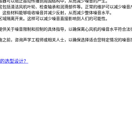
振器可以阻止振动传播到周围结构中，从而减少噪音的产生。
这包括清洁风机叶轮、检查轴承和润滑部件等。正常的维护可以减少噪音
。这些材料能够吸收噪音并减少反射，从而减少整体噪音水平。
区域隔离开来。这样可以减少噪音直接影响到人们的可能性。
提供关于噪音限制和控制的具体指导，以确保离心风机的噪音水平符合法
施之前，咨询声学工程师或相关人士，以确保选择适合您特定情况的噪音
的选型设计？