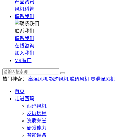
产品资讯
风机科普
联系我们
联系我们
联系我们
在线咨询
加入我们
VR看厂
热门搜索：
高温风机
锅炉风机
脱硫风机
零泄漏风机
首页
走进西玛
西玛风机
发展历程
资质荣誉
研发能力
智能装备