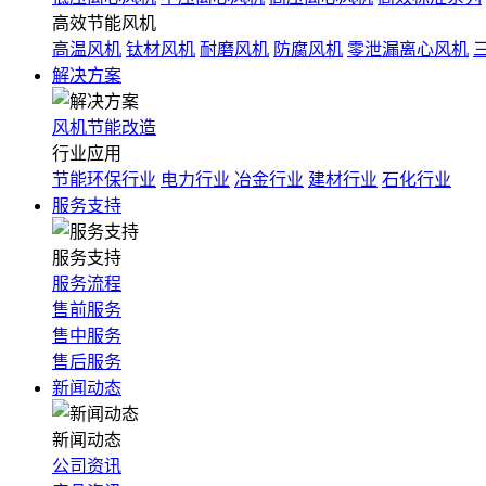
高效节能风机
高温风机
钛材风机
耐磨风机
防腐风机
零泄漏离心风机
解决方案
风机节能改造
行业应用
节能环保行业
电力行业
冶金行业
建材行业
石化行业
服务支持
服务支持
服务流程
售前服务
售中服务
售后服务
新闻动态
新闻动态
公司资讯