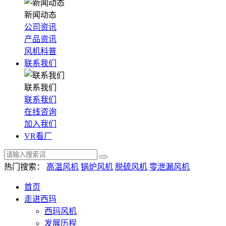
新闻动态
公司资讯
产品资讯
风机科普
联系我们
联系我们
联系我们
在线咨询
加入我们
VR看厂
热门搜索：
高温风机
锅炉风机
脱硫风机
零泄漏风机
首页
走进西玛
西玛风机
发展历程