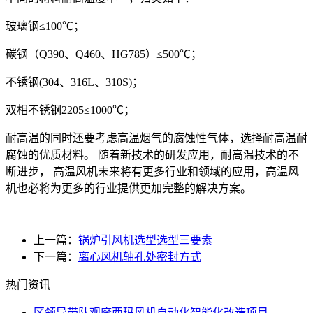
玻璃钢≤100℃；
碳钢（Q390、Q460、HG785）≤500℃；
不锈钢(304、316L、310S)；
双相不锈钢2205≤1000℃；
耐高温的同时还要考虑高温烟气的腐蚀性气体，选择耐高温耐
腐蚀的优质材料。 随着新技术的研发应用，耐高温技术的不
断进步， 高温风机未来将有更多行业和领域的应用，高温风
机也必将为更多的行业提供更加完整的解决方案。
上一篇：
锅炉引风机选型选型三要素
下一篇：
离心风机轴孔处密封方式
热门资讯
区领导带队观摩西玛风机自动化智能化改造项目