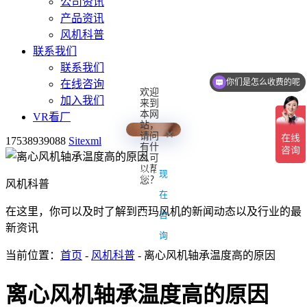
公司资讯
产品资讯
风机科普
联系我们
联系我们
你们是怎么收费的呢
在线咨询
欢迎
加入我们
来到
本网
VR看厂
站，
请问
17538939088
Sitexml
有什
么可
以帮
稍
现
您？
风机科普
后
在
在这里，你可以及时了解到西玛风机的新闻动态以及行业的最
再
咨
新资讯
说
询
当前位置：
首页
-
风机科普
- 离心风机轴承温度高的原因
离心风机轴承温度高的原因