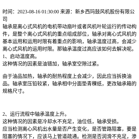
时间：2023-08-16 01:30:00
来源：新乡西玛鼓风机股份有限公
司
轴承是离心式风机的电机带动扇叶或者风机叶轮运行的传动构
件，是整个离心式风机的重点组成部位，轴承对离心式风机的
基本运用和运用时限有着重点的影响，轴承温度过高，会减少
离心式风机的运用时限。那轴承温度过高应该如何去解决呢。
1、启动温度高。
这种情况的因素是油错加，轴承室空隙过紧。
由于油品加热，轴承的耐热程度上会减少，因此应当拆换油
品。轴承室压铅较紧，轴承相中分面垫青稞纸，更改轴承箱的
规格尺寸。
2、运行流程中轴承温度上升。
这种情况的因素是冷却水不充足，油位低，轴承受损。
应当检测离心风机出水量是否产生变化，是否管路阻塞，要是
阻塞的情况下，应该马上管道疏通。检测是否润滑不充足，渗