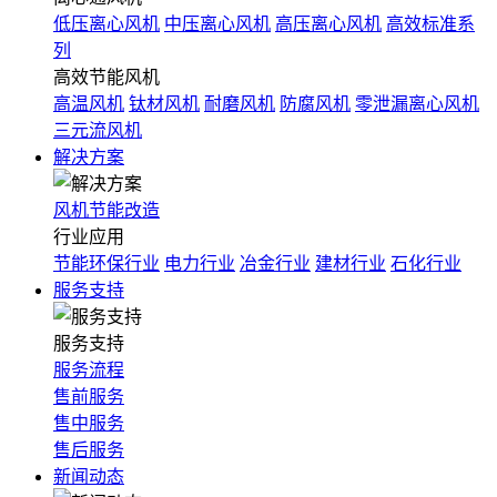
低压离心风机
中压离心风机
高压离心风机
高效标准系
列
高效节能风机
高温风机
钛材风机
耐磨风机
防腐风机
零泄漏离心风机
三元流风机
解决方案
风机节能改造
行业应用
节能环保行业
电力行业
冶金行业
建材行业
石化行业
服务支持
服务支持
服务流程
售前服务
售中服务
售后服务
新闻动态