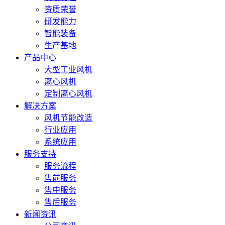
资质荣誉
研发能力
智能装备
生产基地
产品中心
大型工业风机
离心风机
定制离心风机
解决方案
风机节能改造
行业应用
系统应用
服务支持
服务流程
售前服务
售中服务
售后服务
新闻资讯