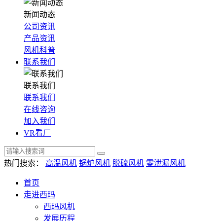
新闻动态
公司资讯
产品资讯
风机科普
联系我们
联系我们
联系我们
在线咨询
加入我们
VR看厂
热门搜索：
高温风机
锅炉风机
脱硫风机
零泄漏风机
首页
走进西玛
西玛风机
发展历程