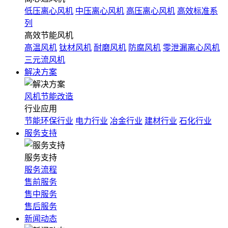
低压离心风机
中压离心风机
高压离心风机
高效标准系
列
高效节能风机
高温风机
钛材风机
耐磨风机
防腐风机
零泄漏离心风机
三元流风机
解决方案
风机节能改造
行业应用
节能环保行业
电力行业
冶金行业
建材行业
石化行业
服务支持
服务支持
服务流程
售前服务
售中服务
售后服务
新闻动态