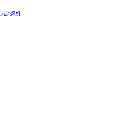
三元流风机