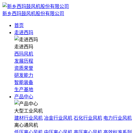
新乡西玛鼓风机股份有限公司
首页
走进西玛
走进西玛
西玛风机
发展历程
资质荣誉
研发能力
智能装备
生产基地
产品中心
大型工业风机
建材行业风机
冶金行业风机
石化行业风机
电力行业风机
离心通风机
低压离心风机
中压离心风机
高压离心风机
高效标准系列