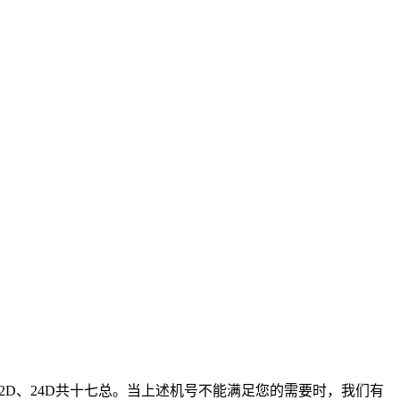
20D、22D、24D共十七总。当上述机号不能满足您的需要时，我们有