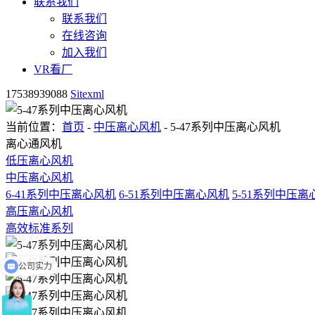
联系我们
联系我们
在线咨询
加入我们
VR看厂
17538939088
Sitexml
当前位置：
首页
-
中压离心风机
- 5-47系列中压离心风机
离心通风机
低压离心风机
中压离心风机
6-41系列中压离心风机
6-51系列中压离心风机
5-51系列中压离
高压离心风机
高效标准系列
公司实力