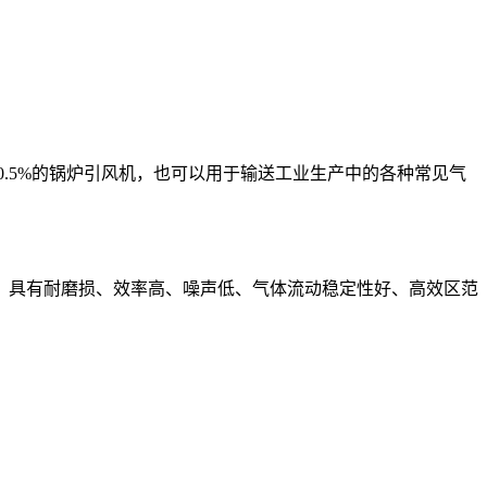
90.5%的锅炉引风机，也可以用于输送工业生产中的各种常见气
，具有耐磨损、效率高、噪声低、气体流动稳定性好、高效区范