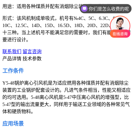
你们是怎么收费的呢
用途：适用各种煤质并配有消烟除尘装置的工业锅炉
现在有优惠活动吗
形式：该风机制成单吸式，机号有№4C、5C、6.3C、8C、
10C、12.5C、14D、15D、16.5D、18D、20D、22D、23.7D共
十三种。当上述机号不能满足您的需要时，我们有能力按您需
要进行设计。
联系我们
留言咨询
产品详情
技术参数
工作条件
Y5-48锅炉离心引风机是为适应燃用各种煤质并配有消烟除尘
装置的工业锅炉配套设计的。凡进气条件相当，性能又相适应
的均可选用。5-48离心风机是5-47中压离心风机的增强型，比
5-47型的输出流量更大，同样用于输送工业领域的各种常见气
体和硬质物料。
应用场景