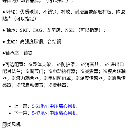
等国内外知名品牌。（可以指定）；
● 叶轮：优质碳钢、不锈钢、衬胶、耐磨层或耐磨衬板、陶瓷
贴片（可以指定）；
● 轴承：SKF、FAG、瓦房店、NSK （可以指定）；
● 主轴：高强度碳钢，合结钢
●轴承座：铸铁
●可选配置：※整体支架； ※防护罩； ※消音器； ※ 进出口
配对法兰；※调节门；※电动执行器；※减震器；※膜片联轴
器；※液力耦合器；※电机防雨罩；※温度传感器；※震动传
感器；※软启动装置；※变频器；
上一篇：
5-51系列中压离心风机
下一篇：
5-47系列中压离心风机
同类风机