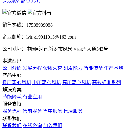
5-55系列离心风机
销售热线：
17538939088
企业邮箱：lying19911013@163.com
公司地址：中国●河南新乡市凤泉区西玛大道343号
走进西玛
公司介绍
发展历程
资质荣誉
研发能力
智能装备
生产基地
产品中心
低压离心风机
中压离心风机
高压离心风机
高效标准系列
解决方案
节能降耗
行业应用
服务支持
服务流程
售前服务
售中服务
售后服务
联系我们
联系我们
在线咨询
加入我们