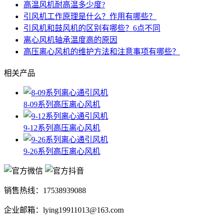
高温风机耐高温多少度?
引风机工作原理是什么？作用有哪些？
引风机和鼓风机的区别有哪些？6点不同
离心风机轴承温度高的原因
高压离心风机的维护方法和注意事项有哪些？
相关产品
8-09系列高压离心风机
9-12系列高压离心风机
9-26系列高压离心风机
销售热线：
17538939088
企业邮箱：lying19911013@163.com