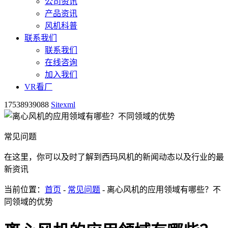
公司资讯
产品资讯
风机科普
联系我们
联系我们
在线咨询
加入我们
VR看厂
17538939088
Sitexml
常见问题
在这里，你可以及时了解到西玛风机的新闻动态以及行业的最
新资讯
当前位置：
首页
-
常见问题
- 离心风机的应用领域有哪些？不
同领域的优势