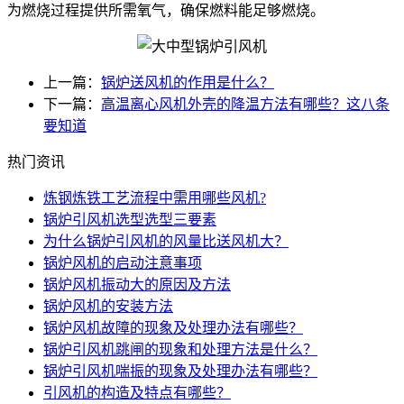
为燃烧过程提供所需氧气，确保燃料能足够燃烧。
上一篇：
锅炉送风机的作用是什么？
下一篇：
高温离心风机外壳的降温方法有哪些？这八条
要知道
热门资讯
炼钢炼铁工艺流程中需用哪些风机?
锅炉引风机选型选型三要素
为什么锅炉引风机的风量比送风机大？
锅炉风机的启动注意事项
锅炉风机振动大的原因及方法
锅炉风机的安装方法
锅炉风机故障的现象及处理办法有哪些？
锅炉引风机跳闸的现象和处理方法是什么？
锅炉引风机喘振的现象及处理办法有哪些？
引风机的构造及特点有哪些？