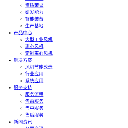
资质荣誉
研发能力
智能装备
生产基地
产品中心
大型工业风机
离心风机
定制离心风机
解决方案
风机节能改造
行业应用
系统应用
服务支持
服务流程
售前服务
售中服务
售后服务
新闻资讯