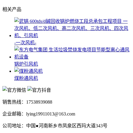
相关产品
-一次风机-
锅炉引风机
煤粉通风机
销售热线：
17538939088
企业邮箱：lying19911013@163.com
公司地址：中国●河南新乡市凤泉区西玛大道343号