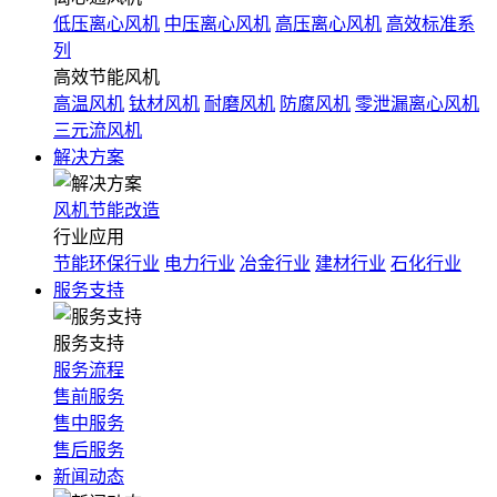
低压离心风机
中压离心风机
高压离心风机
高效标准系
列
高效节能风机
高温风机
钛材风机
耐磨风机
防腐风机
零泄漏离心风机
三元流风机
解决方案
风机节能改造
行业应用
节能环保行业
电力行业
冶金行业
建材行业
石化行业
服务支持
服务支持
服务流程
售前服务
售中服务
售后服务
新闻动态