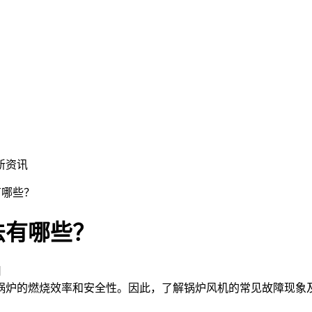
新资讯
有哪些？
法有哪些？
司
炉的燃烧效率和安全性。因此，了解锅炉风机的常见故障现象及