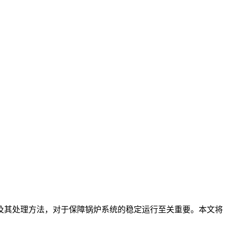
其处理方法，对于保障锅炉系统的稳定运行至关重要。本文将