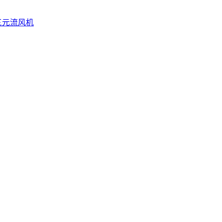
三元流风机