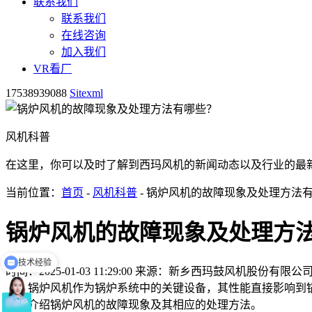
联系我们
联系我们
在线咨询
加入我们
VR看厂
17538939088
Sitexml
风机科普
在这里，你可以及时了解到西玛风机的新闻动态以及行业的最
当前位置：
首页
-
风机科普
- 锅炉风机的故障现象及处理方法
锅炉风机的故障现象及处理方
技术经验
时间：2025-01-03 11:29:00
来源：新乡西玛鼓风机股份有限公
锅炉风机作为锅炉系统中的关键设备，其性能直接影响到锅
详细介绍锅炉风机的故障现象及其相应的处理方法。