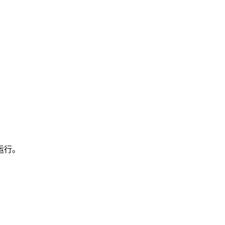
承。
荷运行。
漏。
清洁。