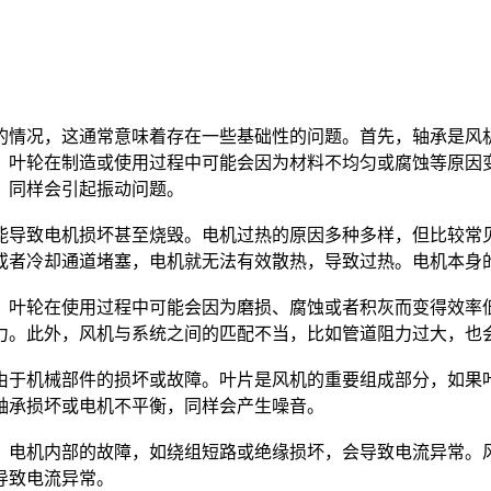
的情况，这通常意味着存在一些基础性的问题。首先，轴承是风
，叶轮在制造或使用过程中可能会因为材料不均匀或腐蚀等原因
，同样会引起振动问题。
能导致电机损坏甚至烧毁。电机过热的原因多种多样，但比较常
或者冷却通道堵塞，电机就无法有效散热，导致过热。电机本身
。叶轮在使用过程中可能会因为磨损、腐蚀或者积灰而变得效率
力。此外，风机与系统之间的匹配不当，比如管道阻力过大，也
由于机械部件的损坏或故障。叶片是风机的重要组成部分，如果
轴承损坏或电机不平衡，同样会产生噪音。
。电机内部的故障，如绕组短路或绝缘损坏，会导致电流异常。
导致电流异常。