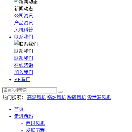
新闻动态
公司资讯
产品资讯
风机科普
联系我们
联系我们
联系我们
在线咨询
加入我们
VR看厂
热门搜索：
高温风机
锅炉风机
脱硫风机
零泄漏风机
首页
走进西玛
西玛风机
发展历程