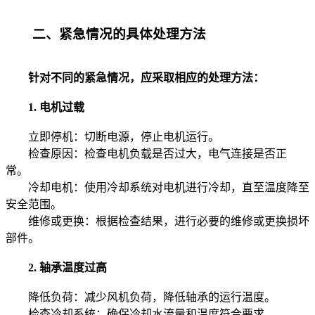
二、紧急情况的具体处理方法
针对不同的紧急情况，应采取相应的处理方法：
1. 电机过载
立即停机：切断电源，停止电机运行。
检查原因：检查电机负载是否过大，电气连接是否正
常。
冷却电机：使用冷却系统对电机进行冷却，直至温度降至
安全范围。
维修或更换：根据检查结果，进行必要的维修或更换损坏
部件。
2. 轴承温度过高
降低负荷：减少风机负荷，降低轴承的运行温度。
检查冷却系统：确保冷却水流量和温度符合要求。