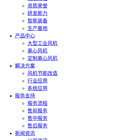
资质荣誉
研发能力
智能装备
生产基地
产品中心
大型工业风机
离心风机
定制离心风机
解决方案
风机节能改造
行业应用
系统应用
服务支持
服务流程
售前服务
售中服务
售后服务
新闻资讯