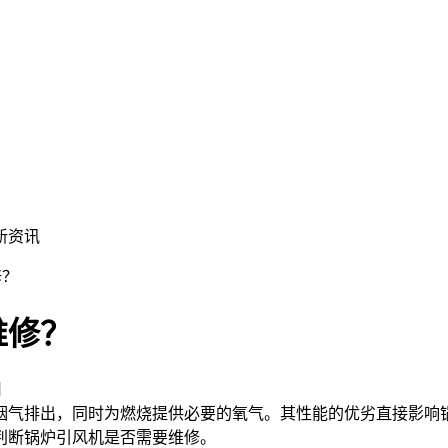
新资讯
修？
维修？
司
气排出，同时为燃烧提供必要的氧气。其性能的优劣直接影响锅
判断锅炉引风机是否需要维修。