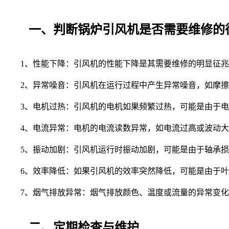
一、判断锅炉引风机是否需要维修的
1、性能下降：引风机的性能下降是其需要维修的明显征兆
2、异常噪音：引风机在运行过程中产生异常噪音，如摩擦
3、电机过热：引风机的电机如果频繁过热，可能是由于电
4、电流异常：电机的电流读数异常，如电流过高或波动大
5、振动加剧：引风机运行时振动加剧，可能是由于轴承损
6、效率降低：如果引风机的效率突然降低，可能是由于叶
7、烟气排放异常：烟气排放颜色、温度或流量的异常变化
二、定期检查与维护