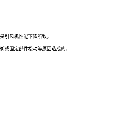
是引风机性能下降所致。
衡或固定部件松动等原因造成的。